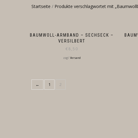
Startseite
/
Produkte verschlagwortet mit „Baumwoll
BAUMWOLL-ARMBAND – SECHSECK –
BAUM
VERSILBERT
€
8,50
zzgl.
Versand
←
1
2