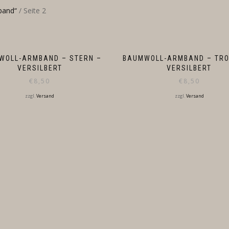
band“
/ Seite 2
WOLL-ARMBAND – STERN –
BAUMWOLL-ARMBAND – TRO
VERSILBERT
VERSILBERT
€
8,50
€
8,50
zzgl.
Versand
zzgl.
Versand