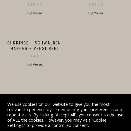
€
18,00
€
18,00
zzgl.
Versand
zzgl.
Versand
OHRRINGE – SCHWALBEN-
HÄNGER – VERSILBERT
€
14,00
zzgl.
Versand
We use cookies on our website to give you the most
relevant experience by remembering your preferences and
repeat visits. By clicking “Accept All”, you consent to the use
BESUCHT AUCH DESIGNZAUBER.DE UND DIEHL-
of ALL the cookies. However, you may visit "Cookie
FOTODESIGN.DE
Settings" to provide a controlled consent.