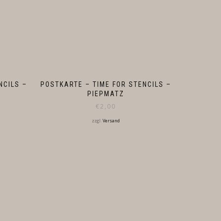
NCILS –
POSTKARTE – TIME FOR STENCILS –
PIEPMATZ
€
2,00
zzgl.
Versand